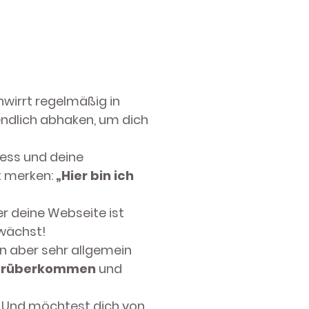
wirrt regelmäßig in
endlich abhaken, um dich
iness und deine
t merken:
„Hier bin ich
 deine Webseite ist
 wächst!
en aber sehr allgemein
h rüberkommen
und
n. Und möchtest dich von