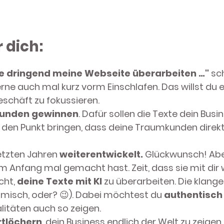
r dich:
e dringend meine Webseite überarbeiten …"
sch
ne auch mal kurz vorm Einschlafen. Das willst du 
schäft zu fokussieren.
unden gewinnen
. Dafür sollen die Texte dein Bus
f den Punkt bringen, dass deine Traumkunden direk
letzten Jahren
weiterentwickelt.
Glückwunsch! Aber
am Anfang mal gemacht hast. Zeit, dass sie mit dir
cht,
deine Texte mit KI
zu überarbeiten. Die klang
omisch, oder? 😉). Dabei möchtest du
authentisc
itäten auch so zeigen.
rtlöchern
, dein Business endlich der Welt zu zeige