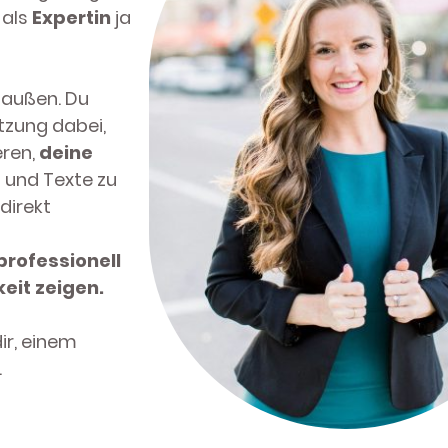
 als
Expertin
ja
n außen. Du
zung dabei,
eren,
deine
 und Texte zu
direkt
professionell
eit zeigen.
ir, einem
.