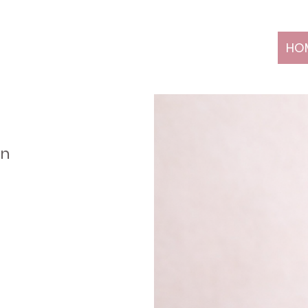
HO
e
en