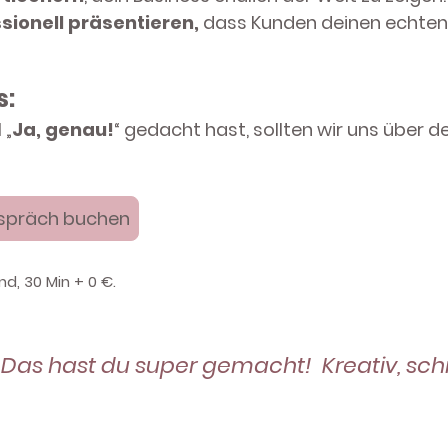
sionell präsentieren,
dass Kunden deinen echten
s:
 „
Ja, genau!
“ gedacht hast, sollten wir uns über
espräch buchen
, 30 Min + 0 €.
 Das hast du super gemacht! Kreativ, schn