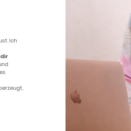
st. Ich
 dir
 und
es
erzeugt,