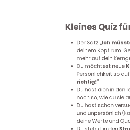
Kleines Quiz fü
Der Satz
„Ich müsst
deinem Kopf rum. Ger
mehr auf dein Kernge
Du möchtest neue
K
Persönlichkeit so au
richtig!“
Du hast dich in den 
noch so, wie du sie 
Du hast schon versu
und unpersönlich (k
deine Werte und Qual
Du stehst in den
Sta